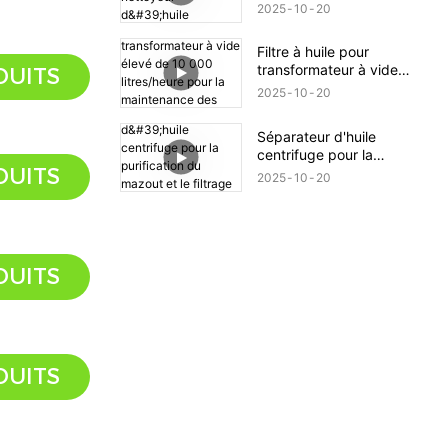
séparation d'huile,
2025
10
20
nettoyeur d'huile
centrifuge pour huile de
Filtre à huile pour
transformateur 12 000 l/h
transformateur à vide
DUITS
élevé de 10 000
2025
10
20
litres/heure pour la
maintenance des gros
Séparateur d'huile
transformateurs
centrifuge pour la
DUITS
purification du mazout et
2025
10
20
le filtrage du diesel
DUITS
DUITS