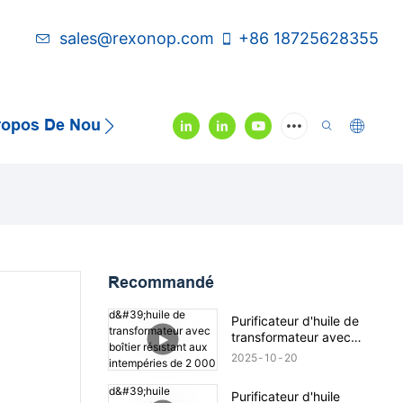
sales@rexonop.com
+86 18725628355
ropos De Nous
Contactez-Nous
Vidéo
Recommandé
Purificateur d'huile de
transformateur avec
boîtier résistant aux
2025
10
20
intempéries de 2 000
litres/heure
Purificateur d'huile