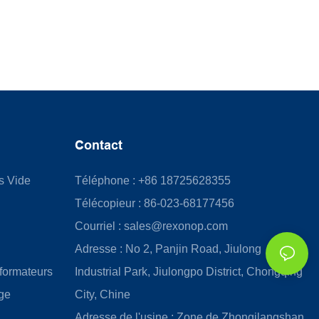
Contact
us Vide
Téléphone : +86 18725628355
Télécopieur : 86-023-68177456
Courriel :
sales@rexonop.com
Adresse : No 2, Panjin Road, Jiulong
formateurs
Industrial Park, Jiulongpo District, Chongqing
ge
City, Chine
Adresse de l'usine : Zone de Zhongilangshan,