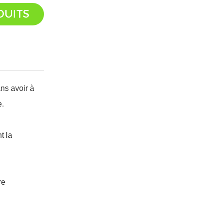
DUITS
ns avoir à
e.
t la
re