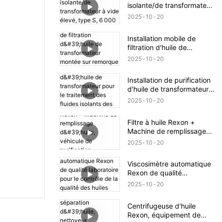
isolante/de transformateur
à vide élevé, type S,
2025
10
20
6 000 l/h
Installation mobile de
filtration d'huile de
transformateur montée sur
2025
10
20
remorque et fermée
Installation de purification
d'huile de transformateur
pour le traitement des
2025
10
20
fluides isolants des
transformateurs
Filtre à huile Rexon +
électriques
Machine de remplissage
d'huile, véhicule de
2025
10
20
purification polyvalent1
Viscosimètre automatique
Rexon de qualité
laboratoire pour le contrôle
2025
10
20
de la qualité des huiles
industrielles
Centrifugeuse d'huile
Rexon, équipement de