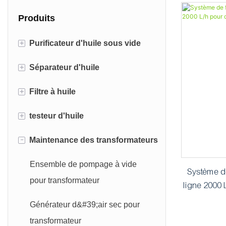
Produits
+
Purificateur d'huile sous vide
+
Séparateur d'huile
Purificateur d'huile de
transformateur sous vide à deux
+
Filtre à huile
Séparateur centrifuge d'huile
étages
+
testeur d'huile
Séparateur d'huile coalescent
Filtre à plaques et cadres
Purificateur d'huile de
-
Maintenance des transformateurs
transformateur sous vide à un
Unité de filtre à huile
Testeur d'huile de transformateur
étage
BDV
Filtre à huile portable
Ensemble de pompage à vide
Système de 
Machine de filtration d'huile de
Testeur de viscosité d'huile
pour transformateur
ligne 2000
Filtre à sac à huile
turbine
Testeur d'humidité de l'huile
Générateur d&#39;air sec pour
Purificateur d'huile lubrifiante
transformateur