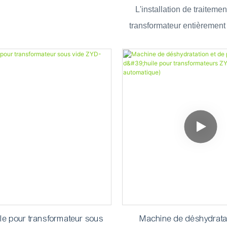
200 (12 000 L/h) pour la
d'une capacité de 10 000 l
L'installation de traitemen
ce des sous-stations et des
compatible avec les huiles
transformateur entièrement
formateurs de puissance
FR3.
REXON ZYD-10000 est u
avancé de filtration et de puri
sous vide spécialement conç
minérale de transformateur
isolante à base d'ester natur
uile pour transformateur sous
Machine de déshydratat