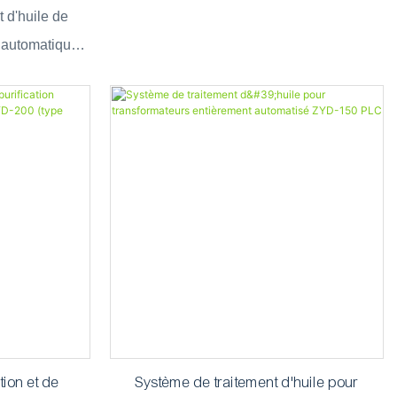
itres/heure,
t d'huile de
 minérales et
 automatique
n système
fication d'huile
u pour l'huile
 et l'huile
el (huile FR3).
ion et de
Système de traitement d'huile pour