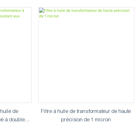
e sous-station
numériques
'huile de
Filtre à huile de transformateur de haute
vé à double
précision de 1 micron
ux intempéries