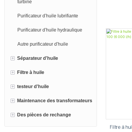
turbine
ZYD-I-
maintenan
Purificateur d'huile lubrifiante
trans
Purificateur d'huile hydraulique
Autre purificateur d'huile
+
Séparateur d'huile
+
Filtre à huile
Séparateur centrifuge d'huile
+
testeur d'huile
Séparateur d'huile coalescent
Filtre à plaques et cadres
+
Maintenance des transformateurs
Unité de filtre à huile
Testeur d'huile de transformateur
BDV
+
Des pièces de rechange
Filtre à huile portable
Ensemble de pompage à vide
Testeur de viscosité d'huile
pour transformateur
Filtre à h
Filtre à sac à huile
Éléments de filtre à huile