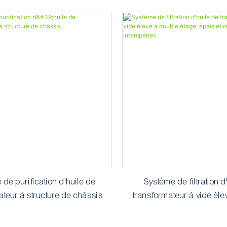
ion de fréquence de débit
utilisation sur site dans un
électrique
de purification d'huile de
Système de filtration d
ateur à structure de châssis
transformateur à vide éle
étage, épais et résistant a