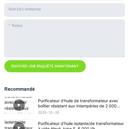
Nom De L'entreprise
Teneur
ENVOYER UNE ENQUÊTE MAINTENANT
Recommandé
Purificateur d'huile de transformateur avec
boîtier résistant aux intempéries de 2 000
litres/heure
2025
10
20
Purificateur d'huile isolante/de transformateur
à vide élevé, type S, 6 000 l/h