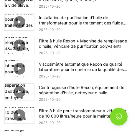
2025
10
20
Installation de purification d'huile de
transformateur pour le traitement des fluides
isolants des transformateurs électriques
2025
10
20
Filtre à huile Rexon + Machine de remplissage
d'huile, véhicule de purification polyvalent1
2025
10
20
Viscosimètre automatique Rexon de qualité
laboratoire pour le contrôle de la qualité des
huiles industrielles
2025
10
20
Centrifugeuse d'huile Rexon, équipement de
séparation d'huile, nettoyeur d'huile
centrifuge pour huile de transformateur
2025
10
20
12 000 l/h
Filtre à huile pour transformateur à vide élevé
de 10 000 litres/heure pour la maintenance
des gros transformateurs
2025
10
20