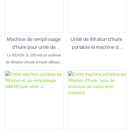
Machine de remplissage
Unité de filtration d'huile
d'huile pour unité de
portable et machine de
filtration d'huile grande
remplissage d'huile
Le REXON JL-200 est un système
capacité JL-200
de filtration d'huile à haute efficacité
d'une capacité de 12 000
(12 000 L/h)
litres/heure, conçu pour la filtration,
le transfert et le remplissage d'huile
à grande échelle.