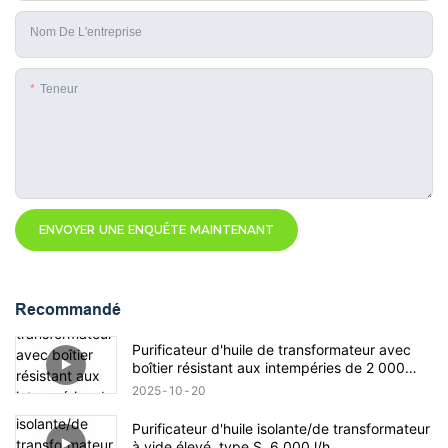
Nom De L'entreprise
Teneur
ENVOYER UNE ENQUÊTE MAINTENANT
Recommandé
Purificateur d'huile de transformateur avec
boîtier résistant aux intempéries de 2 000
litres/heure
2025
10
20
Purificateur d'huile isolante/de transformateur
à vide élevé, type S, 6 000 l/h