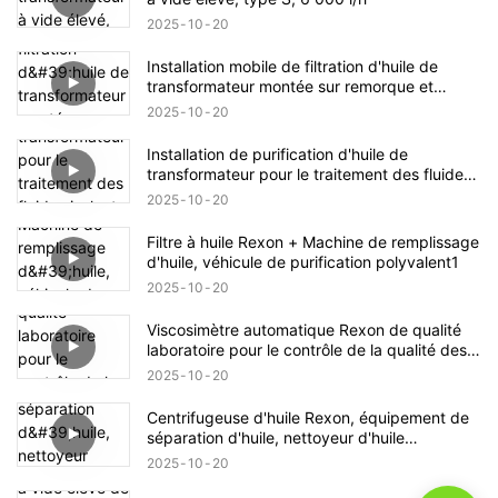
2025
10
20
Installation mobile de filtration d'huile de
transformateur montée sur remorque et
fermée
2025
10
20
Installation de purification d'huile de
transformateur pour le traitement des fluides
isolants des transformateurs électriques
2025
10
20
Filtre à huile Rexon + Machine de remplissage
d'huile, véhicule de purification polyvalent1
2025
10
20
Viscosimètre automatique Rexon de qualité
laboratoire pour le contrôle de la qualité des
huiles industrielles
2025
10
20
Centrifugeuse d'huile Rexon, équipement de
séparation d'huile, nettoyeur d'huile
centrifuge pour huile de transformateur
2025
10
20
12 000 l/h