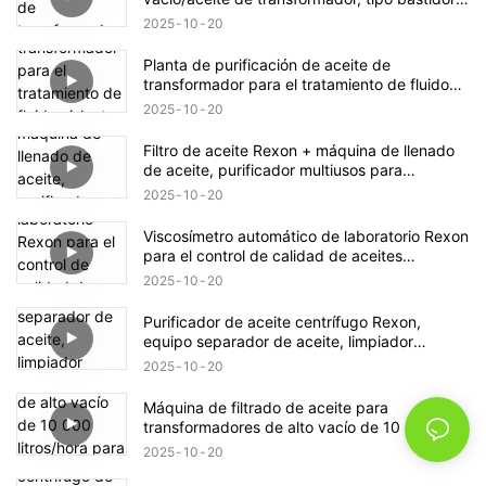
6000 lph
2025
10
20
Planta de purificación de aceite de
transformador para el tratamiento de fluido
aislante de transformadores eléctricos
2025
10
20
Filtro de aceite Rexon + máquina de llenado
de aceite, purificador multiusos para
vehículos.
2025
10
20
Viscosímetro automático de laboratorio Rexon
para el control de calidad de aceites
industriales
2025
10
20
Purificador de aceite centrífugo Rexon,
equipo separador de aceite, limpiador
centrífugo de aceite para transformadores de
2025
10
20
12 000 l/h
Máquina de filtrado de aceite para
transformadores de alto vacío de 10 000
litros/hora para el mantenimiento de grandes
2025
10
20
transformadores.