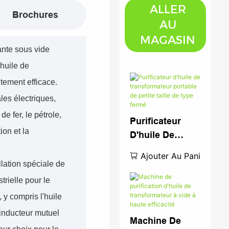
ALLER
Brochures
AU
MAGASIN
ante sous vide
'huile de
tement efficace.
les électriques,
e fer, le pétrole,
Purificateur
ion et la
D'huile De
Transformateur
Ajouter Au Panier
Portable De
lation spéciale de
Petite Taille De
strielle pour le
Type Fermé
, y compris l'huile
'inducteur mutuel
Machine De