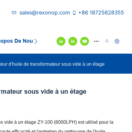
sales@rexonop.com
+86 18725628355
ropos De Nous
Contactez-Nous
Vidéo
teur d'huile de transformateur sous vide à un étage
ormateur sous vide à un étage
us vide à un étage ZY-100 (6000LPH) est utilisé pour la
haute efficacité et l'entretien du nettoyage de l'huile.