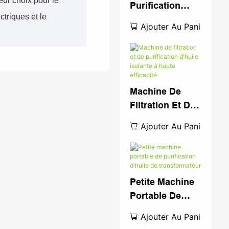
leur choix pour le
Purification
triques et le
D'huile De
Ajouter Au Panier
Transformateur
À Vide À Haute
Efficacité
Machine De
Filtration Et De
Purification
Ajouter Au Panier
D'huile Isolante
À Haute
Efficacité
Petite Machine
Portable De
Purification
Ajouter Au Panier
D'huile De