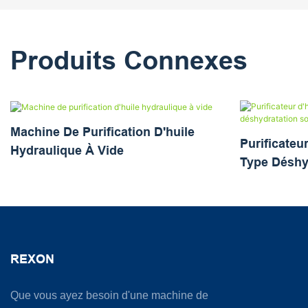
Produits Connexes
Machine De Purification D'huile
Purificateu
Hydraulique À Vide
Type Déshy
REXON
Que vous ayez besoin d'une machine de