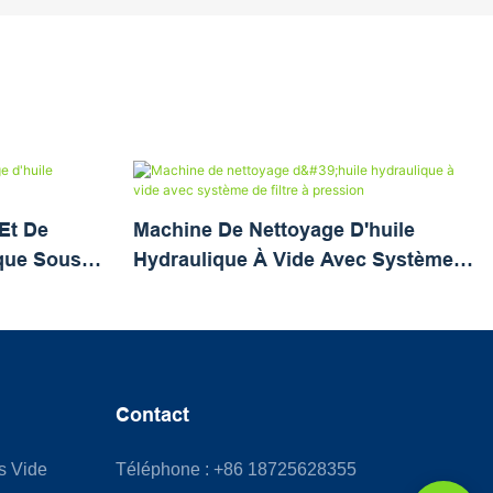
Et De
Machine De Nettoyage D'huile
ique Sous
Hydraulique À Vide Avec Système
De Filtre À Pression
Contact
us Vide
Téléphone : +86 18725628355