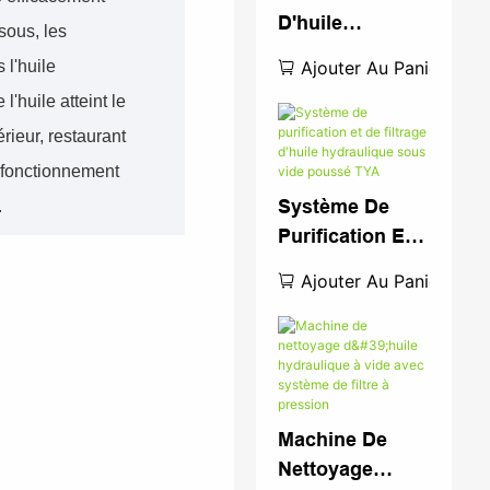
D'huile
sous, les
Hydraulique De
Ajouter Au Panier
 l'huile
Type
l'huile atteint le
Déshydratation
ieur, restaurant
Sous Vide
e fonctionnement
Système De
.
Purification Et
De Filtrage
Ajouter Au Panier
D'huile
Hydraulique
Sous Vide
Poussé TYA
Machine De
Nettoyage