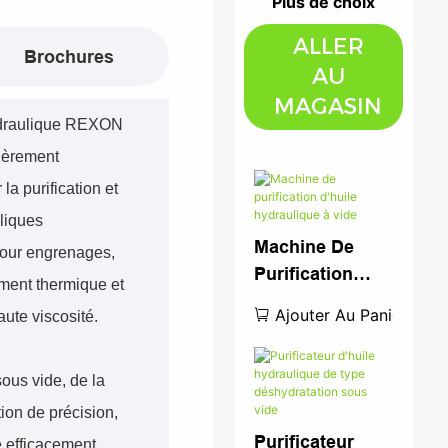
Plus de choix
ALLER
Brochures
AU
MAGASIN
hydraulique REXON
ièrement
a purification et
liques
Machine De
 pour engrenages,
Purification
ement thermique et
D'huile
Ajouter Au Panier
aute viscosité.
Hydraulique À
Vide
sous vide, de la
tion de précision,
Purificateur
e efficacement