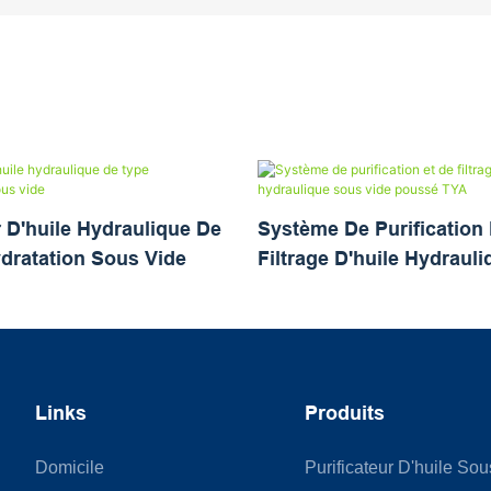
r D'huile Hydraulique De
Système De Purification 
dratation Sous Vide
Filtrage D'huile Hydraul
Vide Poussé TYA
Links
Produits
Domicile
Purificateur D'huile So