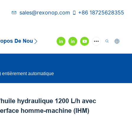
sales@rexonop.com
+86 18725628355
ropos De Nous
Contactez-Nous
Vidéo
) entièrement automatique
'huile hydraulique 1200 L/h avec
terface homme-machine (IHM)