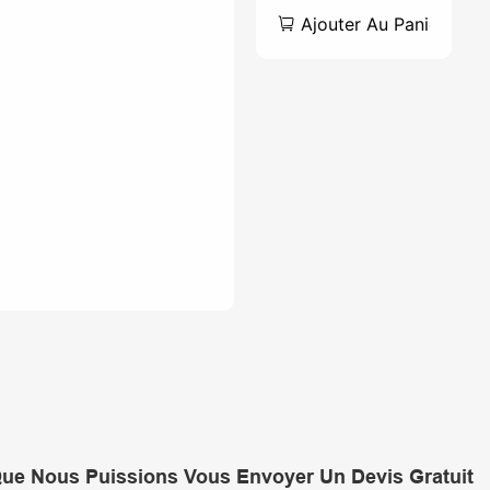
D'huile
Ajouter Au Panier
Hydraulique À
Vide Avec
Système De
Filtre À
Pression
Que Nous Puissions Vous Envoyer Un Devis Gratuit