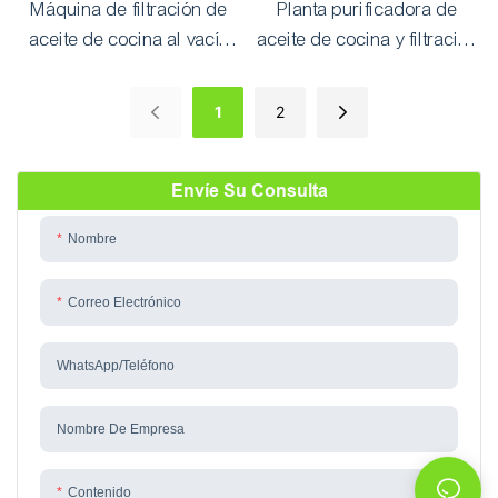
Máquina de filtración de
Planta purificadora de
aceite de cocina al vacío
aceite de cocina y filtración
equipada con filtros
de aceite vegetal de acero
comestibles y bomba de
inoxidable 304
1
2
aceite de acero inoxidable
Envíe Su Consulta
Nombre
Correo Electrónico
WhatsApp/teléfono
Nombre De Empresa
Contenido