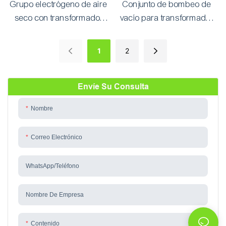
Grupo electrógeno de aire
Conjunto de bombeo de
seco con transformador
vacío para transformador
serie DAG
automático y resistente a la
intemperie serie RNVS
1
2
Envíe Su Consulta
Nombre
Correo Electrónico
WhatsApp/teléfono
Nombre De Empresa
Contenido