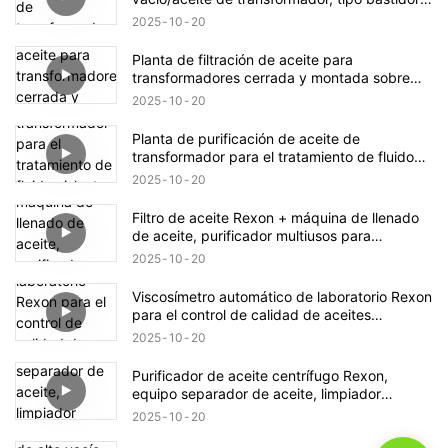
6000 lph
2025
10
20
Planta de filtración de aceite para
transformadores cerrada y montada sobre
remolque móvil
2025
10
20
Planta de purificación de aceite de
transformador para el tratamiento de fluido
aislante de transformadores eléctricos
2025
10
20
Filtro de aceite Rexon + máquina de llenado
de aceite, purificador multiusos para
vehículos.
2025
10
20
Viscosímetro automático de laboratorio Rexon
para el control de calidad de aceites
industriales
2025
10
20
Purificador de aceite centrífugo Rexon,
equipo separador de aceite, limpiador
centrífugo de aceite para transformadores de
2025
10
20
12 000 l/h