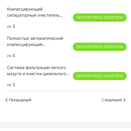
для очистки легкого топлива и
Коалесцирующий
дизельного топлива
сепараторный очиститель
ПРОСМОТРЕТЬ ПРОДУКТЫ
масла серии TYB
из
$
Полностью автоматический
коалесцирующий
ПРОСМОТРЕТЬ ПРОДУКТЫ
сепараторный очиститель
из
$
масла
Система фильтрации легкого
мазута и очистки дизельного
ПРОСМОТРЕТЬ ПРОДУКТЫ
топлива серии TYB
из
$
Предыдущий
Следующий