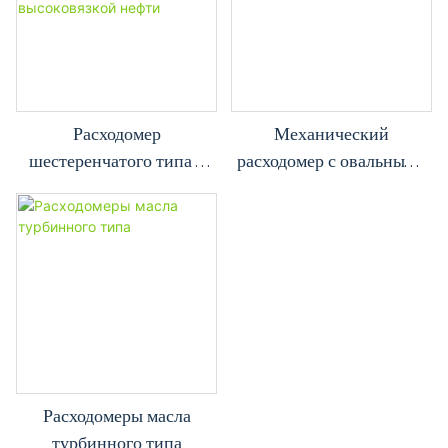
Расходомер
Механический
шестеренчатого типа с
расходомер с овальными
цифровым дисплеем для
шестернями серии TYG
измерения расхода
высоковязкой нефти
Расходомеры масла
турбинного типа