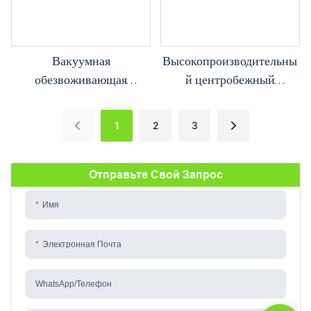
Вакуумная
Высокопроизводительны
обезвоживающая
й центробежный
турбинная
масляный сепаратор с
маслофильтрационная и
полностью
1
2
3
очистная машина TY-20
автоматической системой
(1200 л/ч)
управления
Отправьте Свой Запрос
Имя
Электронная Почта
WhatsApp/телефон