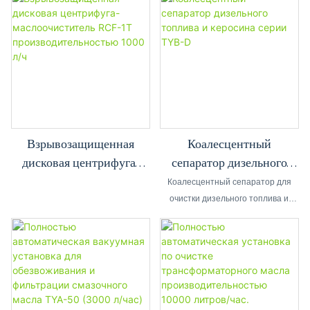
ZYD-I-200
турбинного масла
производительностью
производительностью
12000 л/ч для
12000 л/ч (TY-200)
обслуживания
подстанций и силовых
трансформаторов.
Взрывозащищенная
Коалесцентный
дисковая центрифуга-
сепаратор дизельного
маслоочиститель RCF-1T
топлива и керосина серии
Коалесцентный сепаратор для
производительностью
TYB-D
очистки дизельного топлива и
керосина REXON TYB-D
1000 л/ч
предназначен для дизельного
топлива, керосина и других масел
с высоким содержанием воды и не
требует системы подогрева.
Данный агрегат также оснащен