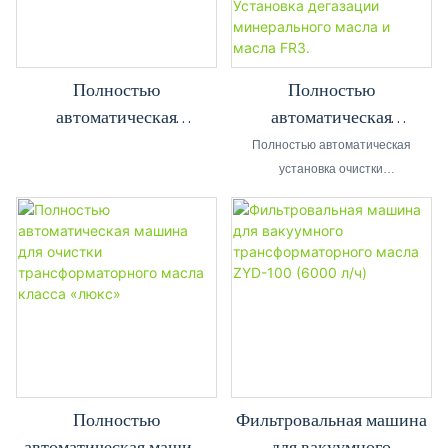
системой обесцвечивания и
системой дезодорации, что
позволяет эффективно удалять
цвет и запах из масла.
Полностью
Полностью
автоматическая
автоматическая
вакуумная установка для
установка по очистке
Полностью автоматическая
обезвоживания и
трансформаторного масла
установка очистки
трансформаторного масла REXON
фильтрации смазочного
производительностью
ZYD-10000 представляет собой
масла TYA-50 (3000 л/час)
10000 литров/час.
передовую систему вакуумной
Установка дегазации
фильтрации и очистки масла,
минерального масла и
специально разработанную как
масла FR3.
для минерального
трансформаторного масла, так и
для натурального эфирного
изоляционного масла (масло FR3).
Полностью
Фильтровальная машина
автоматическая машина
для вакуумного