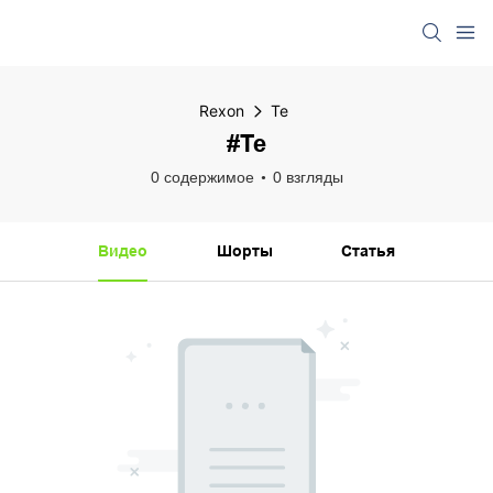
Rexon
Те
#Те
0 содержимое
0 взгляды
Видео
Шорты
Статья