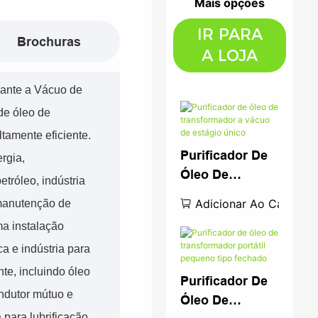
Mais opções
IR PARA
Brochuras
A LOJA
lante a Vácuo de
de óleo de
tamente eficiente.
Purificador De
rgia,
Óleo De
etróleo, indústria
Transformador
Adicionar Ao Carrinho
 manutenção de
A Vácuo De
a instalação
Estágio Único
a e indústria para
nte, incluindo óleo
Purificador De
indutor mútuo e
Óleo De
 para lubrificação