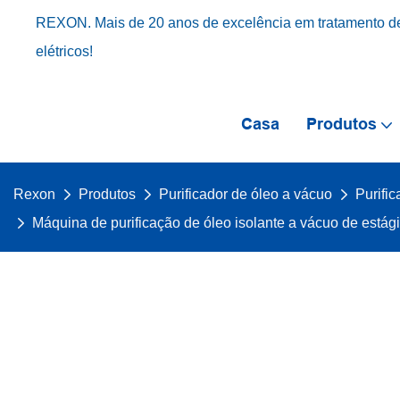
REXON. Mais de 20 anos de excelência em tratamento de
elétricos!
Casa
Produtos
Rexon
Produtos
Purificador de óleo a vácuo
Purifi
Máquina de purificação de óleo isolante a vácuo de estág