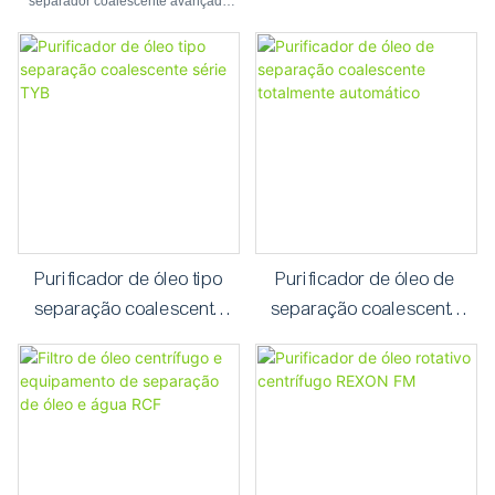
REXON para corte de óleo.
100 para purificação de
separador coalescente avançado
REXON foi especialmente projetada
combustível leve e óleo
para a purificação e regeneração de
diesel
óleo de corte contaminado, óleo
refrigerante, óleo diesel, óleo de
turbina e óleos lubrificantes
industriais leves.
Purificador de óleo tipo
Purificador de óleo de
separação coalescente
separação coalescente
série TYB
totalmente automático