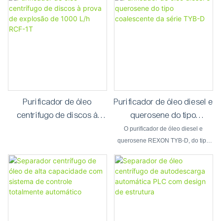
Purificador de óleo
Purificador de óleo diesel e
centrífugo de discos à
querosene do tipo
prova de explosão de 1000
coalescente da série TYB-
O purificador de óleo diesel e
L/h RCF-1T
D
querosene REXON TYB-D, do tipo
coalescente e separador, é utilizado
para diesel, querosene e outros
combustíveis com alto teor de água
e óleo, não necessitando de sistema
de aquecimento. Esta unidade
também está equipada com um