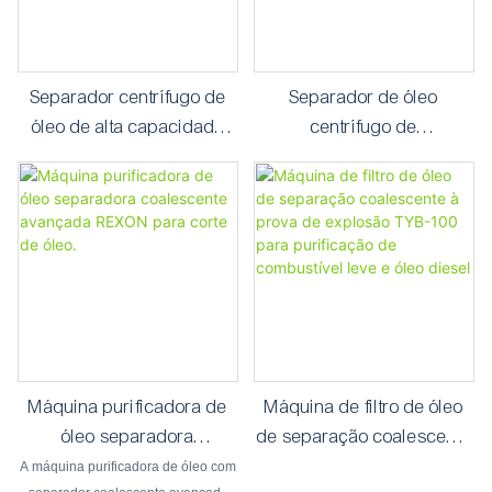
sistema de descoloração e um
sistema de desodorização, que
removem eficazmente a cor e o odor
do óleo.
Separador centrífugo de
Separador de óleo
óleo de alta capacidade
centrífugo de
com sistema de controle
autodescarga automática
totalmente automático
PLC com design de
estrutura
Máquina purificadora de
Máquina de filtro de óleo
óleo separadora
de separação coalescente
coalescente avançada
à prova de explosão TYB-
A máquina purificadora de óleo com