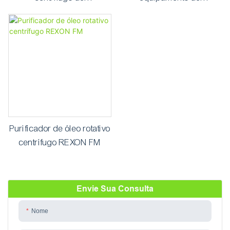
autodescarga automática
separação de óleo e água
PLC com design de
RCF
estrutura
Purificador de óleo rotativo
centrífugo REXON FM
Envie Sua Consulta
Nome