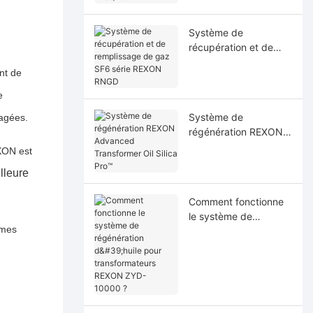
Système de
récupération et de
remplissage de gaz
nt de
SF6 série REXON
RNGD
e
Système de
sagées.
régénération REXON
Advanced
XON est
Transformer Oil Silica
lleure
Pro™
Comment fonctionne
le système de
mmes
régénération d'huile
pour transformateurs
REXON ZYD-10000 ?