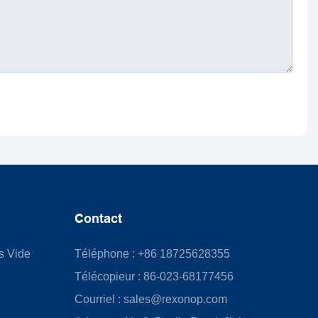
Contact
us Vide
Téléphone : +86 18725628355
Télécopieur : 86-023-68177456
Courriel :
sales@rexonop.com