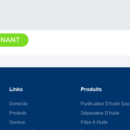
ENANT
Links
Produits
Domicile
Purificateur D'huile So
Produits
Séparateur D'huile
Service
Filtre À Huile