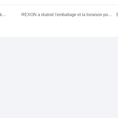
Testeur d'huile isolante BDV entièrement automatique expédié par REXON
REXON a réalisé l'emballage et la livraison pour le client de notre purificateur d'huile de turbine TY-50