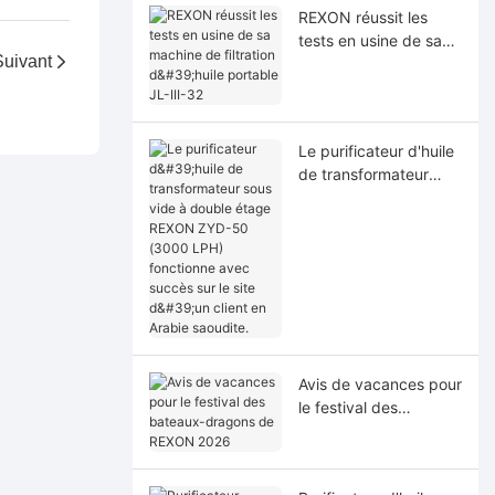
REXON réussit les
tests en usine de sa
Suivant
machine de filtration
d'huile portable JL-III-
32
Le purificateur d'huile
de transformateur
sous vide à double
étage REXON ZYD-50
(3000 LPH)
fonctionne avec
succès sur le site d'un
client en Arabie
saoudite.
Avis de vacances pour
le festival des
bateaux-dragons de
REXON 2026