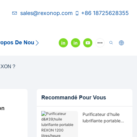
sales@rexonop.com
+86 18725628355
ropos De Nous
Contactez-Nous
Vidéo
REXON ?
Recommandé Pour Vous
n 
Purificateur d'huile
lubrifiante portable
REXON 1200
litres/heure