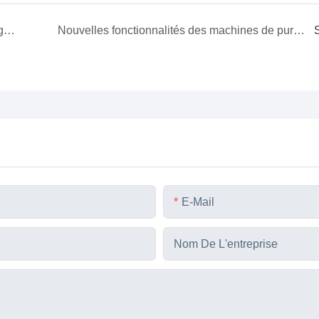
Solution d'huile pour changeur de prises en charge de transformateur (OLTC)
Nouvelles fonctionnalités des machines de purification d'huile de transformateur Rexon
E-Mail
Nom De L'entreprise