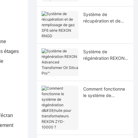
Système de
récupération et de
remplissage de gaz
SF6 série REXON
RNGD
une
is étages
Système de
régénération REXON
de
Advanced
Transformer Oil Silica
Pro™
Comment fonctionne
le système de
régénération d'huile
pour transformateurs
REXON ZYD-10000 ?
'écran
nnement