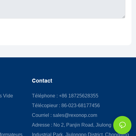
Contact
us Vide
Téléphone : +86 18725628355
Télécopieur : 86-023-68177456
Courriel :
sales@rexonop.com
Adresse : No 2, Panjin Road, Jiulong
formateurs
Industrial Park, Jiulongpo District, Chongqing