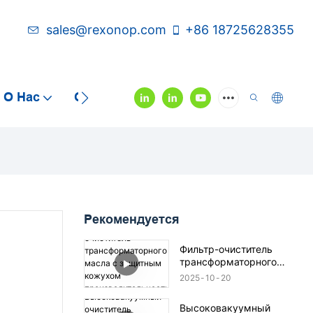
sales@rexonop.com
+86 18725628355
О Нас
Связаться С Нами
Видео
Рекомендуется
Фильтр-очиститель
трансформаторного
масла с защитным
2025
10
20
кожухом
производительностью
Высоковакуумный
2000 литров/час