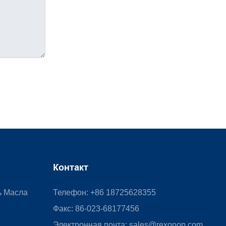
Контакт
ь Масла
Телефон: +86 18725628355
Факс: 86-023-68177456
Электронная почта:
sales@rexonop.com