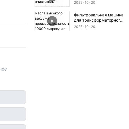
оборудование для
2025
10
20
отделения масла,
центробежный
Фильтровальная машина
очиститель
для трансформаторного
трансформаторного
масла высокого вакуума
масла
2025
10
20
производительностью
производительностью
10000 литров/час для
12000 л/ч
обслуживания крупных
трансформаторов
ное