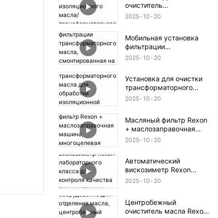
очиститель
изоляционного масла/
2025
10
20
трансформаторного
масла, тип 6000 л/ч
Мобильная установка
фильтрации
трансформаторного
2025
10
20
масла, смонтированная
на прицепе и закрытого
Установка для очистки
типа
трансформаторного
масла для обработки
2025
10
20
изоляционной жидкости
электротрансформаторо
Масляный фильтр Rexon
в
+ маслозаправочная
машина, многоцелевая
2025
10
20
очистная машина1
Автоматический
вискозиметр Rexon
лабораторного класса
2025
10
20
для контроля качества
промышленных масел
Центробежный
очиститель масла Rexon,