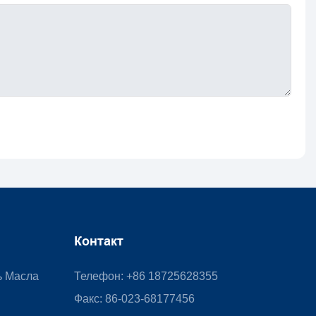
Контакт
ь Масла
Телефон: +86 18725628355
Факс: 86-023-68177456