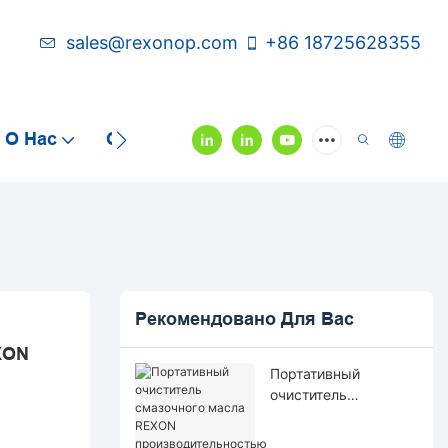
sales@rexonop.com
+86 18725628355
О Нас
Связаться С Нами
Видео
Рекомендовано Для Вас
XON
Портативный
очиститель
смазочного масла
REXON