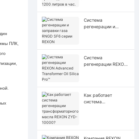
производительность
ю 1200 литров в час.
Система
регенерации и
заправки газа RNGD
один
SF6 серии REXON
аммы ПЛК,
ого
Система
лизации,
регенерации REXON
Advanced
Transformer Oil Silica
Pro™
ной.
Как работает
система
ных
регенерации
трансформаторного
масла REXON ZYD-
10000?
Компания REXON