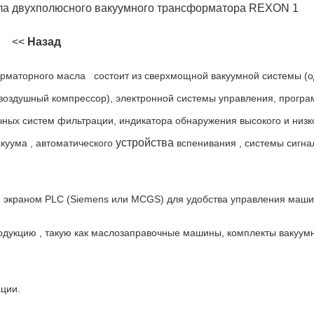
<<
Назад
орматорного масла
состоит из сверхмощной вакуумной системы (
/воздушный компрессор), электронной системы управления, прогр
чных систем фильтрации, индикатора обнаружения высокого и низк
устройства
акуума
,
автоматического
вспенивания
, системы сигна
 экраном PLC (Siemens или MCGS) для удобства управления маши
родукцию
,
такую ​​как маслозаправочные машины, комплекты вакуум
ции.