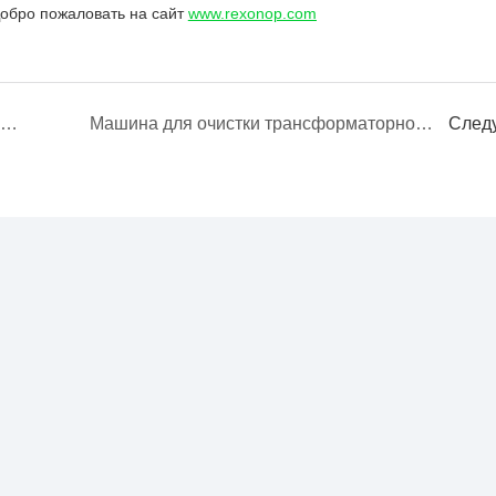
обро пожаловать на сайт
www.rexonop.com
Установка для очистки трансформаторного масла REXON производительностью 3000 литров/час отправлена ​​в Мексику
Машина для очистки трансформаторного масла REXON успешно применяется на объекте
След