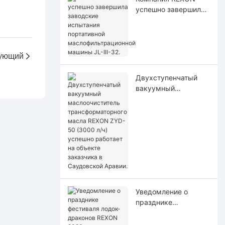
успешно завершила
заводские
испытания
портативной
маслофильтрационн
ующий
ой машины JL-III-32.
Двухступенчатый
вакуумный
маслоочиститель
трансформаторного
масла REXON ZYD-
50 (3000 л/ч)
успешно работает на
объекте заказчика в
Саудовской Аравии.
Уведомление о
празднике
фестиваля лодок-
драконов REXON