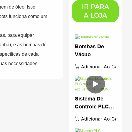
IR PARA
agem de óleo. Isso
A LOJA
oots funciona como um
as, para equipar
anha), e as bombas de
Bombas De
Vácuo
pecíficas de cada
suas necessidades.
Adicionar Ao Carrinho
Sistema De
Controle PLC
Multilíngue
Adicionar Ao Carrinho
Exclusivo Da
REXON