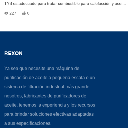
TYB es adecuado para tratar combustible para calefacción y aceite
ligero con alto contenido de agua. Esta máquina, que puede
227
0
eliminar grandes cantidades de agua sin calentar, crea la velocidad
de deshidratación más rápida en la actualidad. Puede separar
rápidamente el agua del aceite que incluso contiene la mitad de
agua y alcanzar una limpieza de grado NAS 6.
REXON
Ya sea que necesite una máquina de
purificación de aceite a pequeña escala o un
sistema de filtración industrial más grande,
nosotros, fabricantes de purificadores de
aceite, tenemos la experiencia y los recursos
para brindar soluciones efectivas adaptadas
a sus especificaciones.