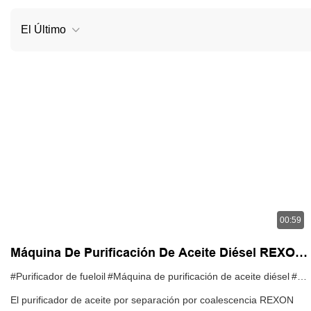
El Último
00:59
Máquina De Purificación De Aceite Diésel REXON,
Sistema De Filtración De Aceite Diésel, Máquina
#Purificador de fueloil
#Máquina de purificación de aceite diésel
#Sistema de filtración de aceite diésel
De Reciclaje De Aceite Diésel
El purificador de aceite por separación por coalescencia REXON