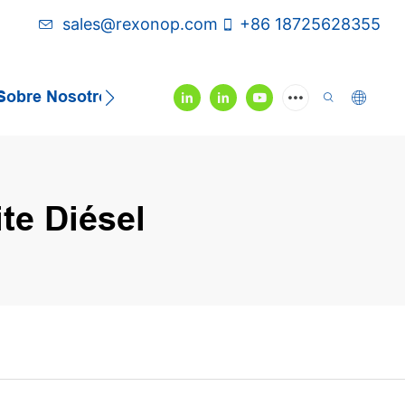
sales@rexonop.com
+86 18725628355
Sobre Nosotros
Contáctenos
Video
te Diésel