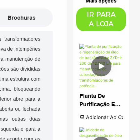
Mais opções
IR PARA
Brochuras
A LOJA
 transformadores
a de intempéries
ara manutenção de
ções são divididas
 uma estrutura com
cima, bloqueando
Planta De
ferior abre para a
Purificação E
 aberta ou fechada
Regeneração
Adicionar Ao Carrinho
nas outras duas
De Óleo De
esquerda e para a
Transformador
ZYD-I-200 De
s de acordo com as