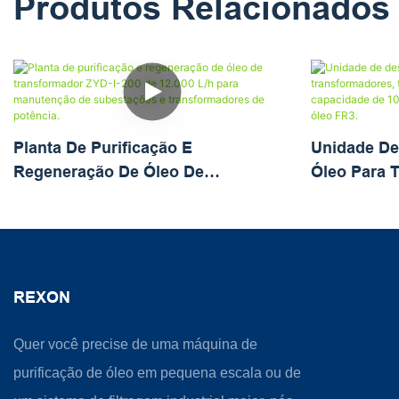
Produtos Relacionados
Planta De Purificação E
Unidade De
Regeneração De Óleo De
Óleo Para 
Transformador ZYD-I-200 De 12.000
Totalmente
L/h Para Manutenção De
Capacidade 
Subestações E Transformadores De
Para Óleo M
Potência.
REXON
Quer você precise de uma máquina de
purificação de óleo em pequena escala ou de