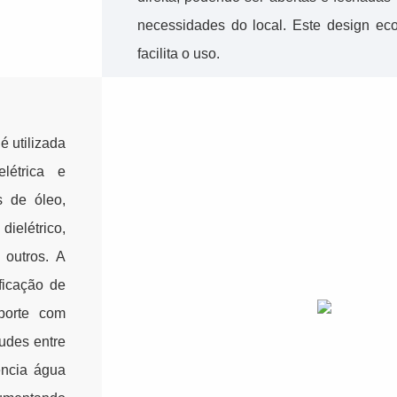
necessidades do local. Este design e
facilita o uso.
 utilizada
létrica e
s de óleo,
dielétrico,
 outros. A
ficação de
porte com
tudes entre
ência água