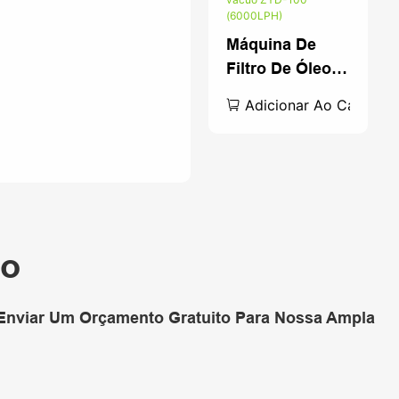
Automática
Máquina De
Filtro De Óleo
De
Adicionar Ao Carrinho
Transformador
A Vácuo ZYD-
100 (6000LPH)
co
 Enviar Um Orçamento Gratuito Para Nossa Ampla