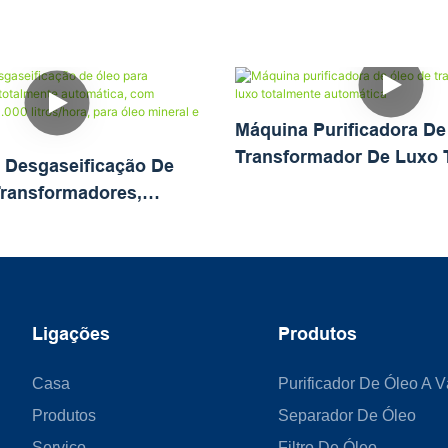
Máquina Purificadora De
Transformador De Luxo 
 Desgaseificação De
Automática
Transformadores,
 Automática, Com
De 10.000 Litros/hora,
ineral E Óleo FR3.
Ligações
Produtos
Casa
Purificador De Óleo A 
Produtos
Separador De Óleo
Serviço
Filtro De Óleo