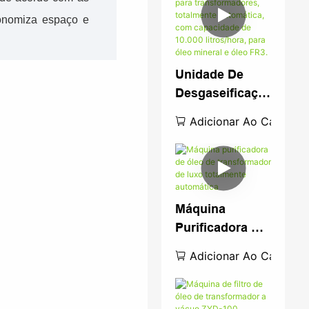
12.000 L/h Para
conomiza espaço e
Manutenção De
Subestações E
Transformadore
Unidade De
S De Potência.
Desgaseificaçã
O De Óleo Para
Adicionar Ao Carrinho
Transformadore
S, Totalmente
Automática,
Com
Capacidade De
Máquina
10.000
Purificadora De
Litros/hora,
Óleo De
Adicionar Ao Carrinho
Para Óleo
Transformador
Mineral E Óleo
De Luxo
FR3.
Totalmente