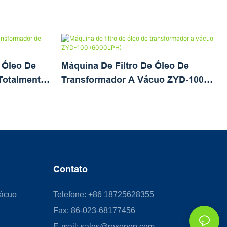
 Óleo De
Máquina De Filtro De Óleo De
Totalmente
Transformador A Vácuo ZYD-100
(6000LPH)
Contato
Vácuo
Telefone: +86 18725628355
Fax: 86-023-68177456
E-mail:
sales@rexonop.com