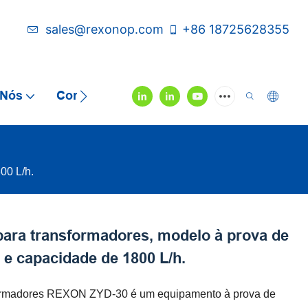
sales@rexonop.com
+86 18725628355
 Nós
Contate-Nos
Vídeo
00 L/h.
 para transformadores, modelo à prova de
 e capacidade de 1800 L/h.
sformadores REXON ZYD-30 é um equipamento à prova de